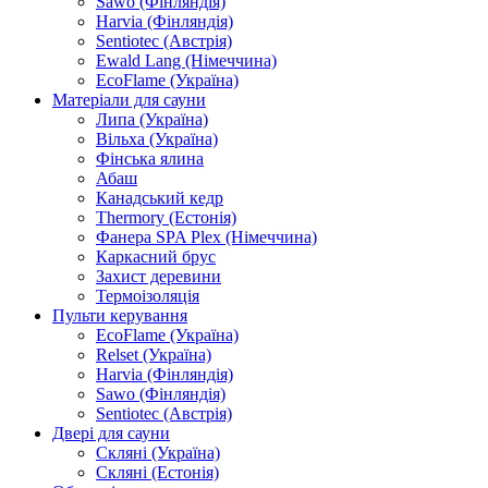
Sawo (Фінляндія)
Harvia (Фінляндія)
Sentiotec (Австрія)
Ewald Lang (Німеччина)
EcoFlame (Україна)
Матеріали для сауни
Липа (Україна)
Вільха (Україна)
Фінська ялина
Абаш
Канадський кедр
Thermory (Естонія)
Фанера SPA Plex (Німеччина)
Каркасний брус
Захист деревини
Термоізоляція
Пульти керування
EcoFlame (Україна)
Relset (Україна)
Harvia (Фінляндія)
Sawo (Фінляндія)
Sentiotec (Австрія)
Двері для сауни
Скляні (Україна)
Скляні (Естонія)