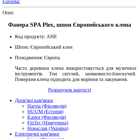
Europlac
Опис
Фанера SPA Plex, шпон Європейського клена
Код продукту: AHE
Шпон: Європейський клен
Походження: Європа
Часто деревина клена використовується для музичних
інструментів. Тон світлий, шовковисто-блискучий.
Поверхня клена підходить для моріння та лакування.
Розрахунок вартості
Дров'яні кам'янки
Harvia (Фінляндія)
HUUM (Естонія)
Kastor (Фінляндія)
FinTec (Німеччина)
Новаслав (Україна)
Електричні кам'янки