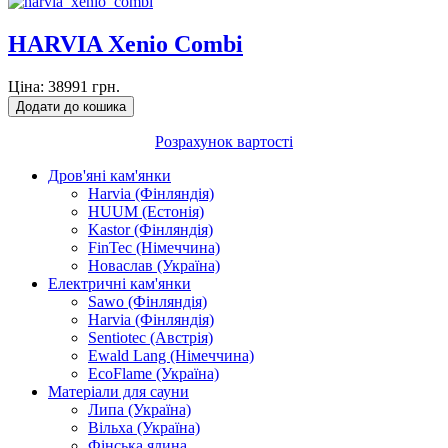
HARVIA Xenio Combi
Ціна:
38991 грн.
Розрахунок вартості
Дров'яні кам'янки
Harvia (Фінляндія)
HUUM (Естонія)
Kastor (Фінляндія)
FinTec (Німеччина)
Новаслав (Україна)
Електричні кам'янки
Sawo (Фінляндія)
Harvia (Фінляндія)
Sentiotec (Австрія)
Ewald Lang (Німеччина)
EcoFlame (Україна)
Матеріали для сауни
Липа (Україна)
Вільха (Україна)
Фінська ялина