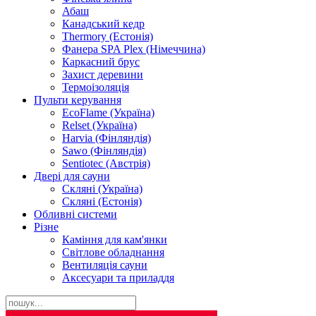
Абаш
Канадський кедр
Thermory (Естонія)
Фанера SPA Plex (Німеччина)
Каркасний брус
Захист деревини
Термоізоляція
Пульти керування
EcoFlame (Україна)
Relset (Україна)
Harvia (Фінляндія)
Sawo (Фінляндія)
Sentiotec (Австрія)
Двері для сауни
Скляні (Україна)
Скляні (Естонія)
Обливні системи
Різне
Каміння для кам'янки
Світлове обладнання
Вентиляція сауни
Аксесуари та приладдя