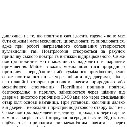
дивлячись на те, що повітря в сауні досить гаряче - воно має
бути свіжим і мати можливість циркулювати та оновлюватися,
адже при роботі нагрівального обладнання утворюється
вуглекислий газ. Повітряобмін створюється за рахунок
припливу свіжого повітря та витяжки відпрацьованого. Свіже
повітря повинне мати можливість надходити в парильне
приміщення. Майже завжди, можна домогтися природного
припливу з передбанника або суміжного приміщення, куди
свіже повітря потрапляє через щілини під дверима, вікна,
вентиляційні отвори припливом шляхом природного або
механічного спонукання. Постійний приплив повітря,
безпосередньо в парилку, здійснюється через щілину під
дверима (висотою приблизно 30-50 мм) або через спеціальний
отвір біля основи кам'яниці. При установці кам'яниці далеко
від дверей - необхідний пристрій додаткового отвору біля неї.
Свіже повітря, надходячи всередину - проходить через гаряче
каміння, нагрівається і циркулює всередині сауни. Відтік теж
відбувається природним чи механічним шляхом – через