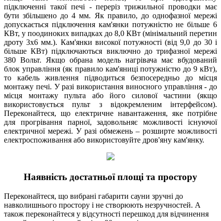
підключенні такої печі - переріз трижильної проводки має
бути збільшено до 4 мм. Як правило, до однофазної мережі
допускається підключення кам'янки потужністю не більше 6
КВт, у поодиноких випадках до 8,0 КВт (мінімальний перетин
дроту 3х6 мм.). Кам'янки високої потужності (від 9,0 до 30 і
більше КВт) підключаються виключно до трифазної мережі
380 Вольт. Якщо обрана модель нагрівача має вбудований
блок управління (як правило кам'яниці потужністю до 9 кВт),
то кабель живлення підводиться безпосередньо до місця
монтажу печі. У разі використання виносного управління - до
місця монтажу пульта або його силової частини (якщо
використовується пульт з відокремленим інтерфейсом).
Переконайтеся, що електричне навантаження, яке потрібне
для прогрівання парної, задовольняє можливості існуючої
електричної мережі. У разі обмежень – розширте можливості
електроспоживання або використовуйте дров'яну кам'янку.
Наявність достатньої площі та простору
Переконайтеся, що вибрані габарити сауни зручні до
навколишнього простору і не створюють незручностей. А
також переконайтеся у відсутності перешкод для відчинення