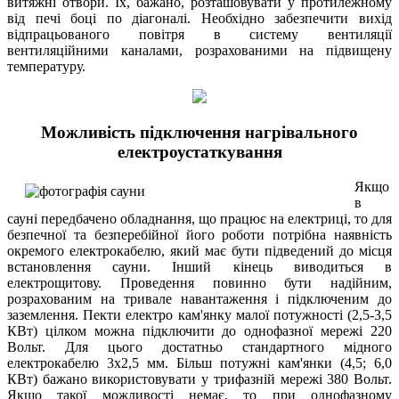
витяжні отвори. Їх, бажано, розташовувати у протилежному
від печі боці по діагоналі. Необхідно забезпечити вихід
відпрацьованого повітря в систему вентиляції
вентиляційними каналами, розрахованими на підвищену
температуру.
Можливість підключення нагрівального
електроустаткування
Якщо
в
сауні передбачено обладнання, що працює на електриці, то для
безпечної та безперебійної його роботи потрібна наявність
окремого електрокабелю, який має бути підведений до місця
встановлення сауни. Інший кінець виводиться в
електрощитову. Проведення повинно бути надійним,
розрахованим на тривале навантаження і підключеним до
заземлення. Пекти електро кам'янку малої потужності (2,5-3,5
КВт) цілком можна підключити до однофазної мережі 220
Вольт. Для цього достатньо стандартного мідного
електрокабелю 3х2,5 мм. Більш потужні кам'янки (4,5; 6,0
КВт) бажано використовувати у трифазній мережі 380 Вольт.
Якщо такої можливості немає, то при однофазному