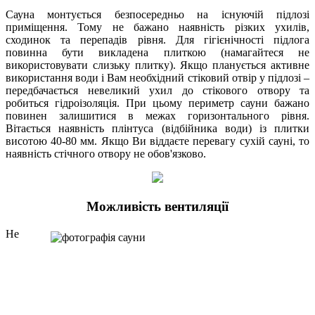
Сауна монтується безпосередньо на існуючій підлозі
приміщення. Тому не бажано наявність різких ухилів,
сходинок та перепадів рівня. Для гігієнічності підлога
повинна бути викладена плиткою (намагайтеся не
використовувати слизьку плитку). Якщо планується активне
використання води і Вам необхідний стіковий отвір у підлозі –
передбачається невеликий ухил до стікового отвору та
робиться гідроізоляція. При цьому периметр сауни бажано
повинен залишитися в межах горизонтального рівня.
Вітається наявність плінтуса (відбійника води) із плитки
висотою 40-80 мм. Якщо Ви віддаєте перевагу сухій сауні, то
наявність стічного отвору не обов'язково.
Можливість вентиляції
Не