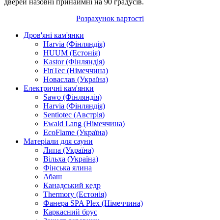
дверей назовні принаймні на 90 градусів.
Розрахунок вартості
Дров'яні кам'янки
Harvia (Фінляндія)
HUUM (Естонія)
Kastor (Фінляндія)
FinTec (Німеччина)
Новаслав (Україна)
Електричні кам'янки
Sawo (Фінляндія)
Harvia (Фінляндія)
Sentiotec (Австрія)
Ewald Lang (Німеччина)
EcoFlame (Україна)
Матеріали для сауни
Липа (Україна)
Вільха (Україна)
Фінська ялина
Абаш
Канадський кедр
Thermory (Естонія)
Фанера SPA Plex (Німеччина)
Каркасний брус