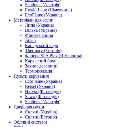
Sentiotec (Австрія)
Ewald Lang (Німеччина)
EcoFlame (Україна)
Матеріали для сауни
Липа (Україна)
Вільха (Україна)
Фінська ялина
Абаш
Канадський кедр
Thermory (Естонія)
Фанера SPA Plex (Німеччина)
Каркасний брус
Захист деревини
Термоізоляція
Пульти керування
EcoFlame (Україна)
Relset (Україна)
Harvia (Фінляндія)
Sawo (Фінляндія)
Sentiotec (Австрія)
Двері для сауни
Скляні (Україна)
Скляні (Естонія)
Обливні системи