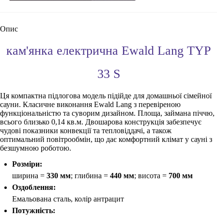
Опис
кам'янка електрична Ewald Lang TYP
33 S
Ця компактна підлогова модель підійде для домашньої сімейної
сауни. Класичне виконання Ewald Lang з перевіреною
функціональністю та суворим дизайном. Площа, займана піччю,
всього близько 0,14 кв.м. Двошарова конструкція забезпечує
чудові показники конвекції та тепловіддачі, а також
оптимальний повітрообмін, що дає комфортний клімат у сауні з
безшумною роботою.
Розміри:
ширина =
330 мм
; глибина =
440 м
м
; висота =
700 м
м
Оздоблення:
Емальована сталь, колір антрацит
Потужність: