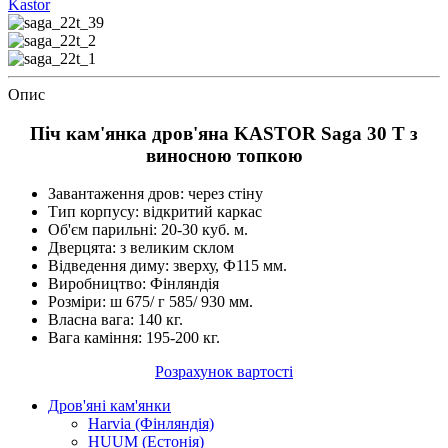
Kastor
Опис
Піч кам'янка дров'яна KASTOR Saga 30 T з
виносною топкою
Завантаження дров: через стіну
Тип корпусу: відкритий каркас
Об'єм парильні: 20-30 куб. м.
Дверцята: з великим склом
Відведення диму: зверху, Ф115 мм.
Виробництво: Фінляндія
Розміри: ш 675/ г 585/ 930 мм.
Власна вага: 140 кг.
Вага каміння: 195-200 кг.
Розрахунок вартості
Дров'яні кам'янки
Harvia (Фінляндія)
HUUM (Естонія)