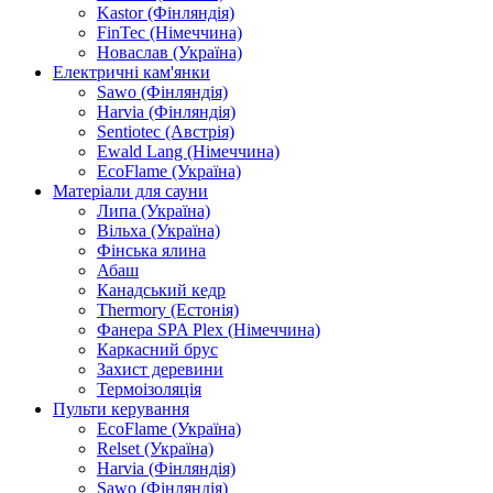
Kastor (Фінляндія)
FinTec (Німеччина)
Новаслав (Україна)
Електричні кам'янки
Sawo (Фінляндія)
Harvia (Фінляндія)
Sentiotec (Австрія)
Ewald Lang (Німеччина)
EcoFlame (Україна)
Матеріали для сауни
Липа (Україна)
Вільха (Україна)
Фінська ялина
Абаш
Канадський кедр
Thermory (Естонія)
Фанера SPA Plex (Німеччина)
Каркасний брус
Захист деревини
Термоізоляція
Пульти керування
EcoFlame (Україна)
Relset (Україна)
Harvia (Фінляндія)
Sawo (Фінляндія)