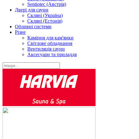
Sentiotec (Австрія)
Двері для сауни
Скляні (Україна)
Скляні (Естонія)
Обливні системи
Різне
Каміння для кам'янки
Світлове обладнання
Вентиляція сауни
Аксесуари та приладдя