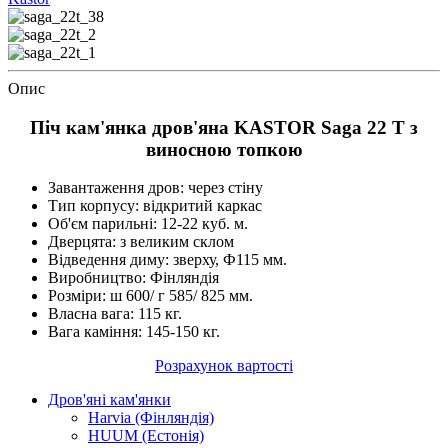
Опис
Піч кам'янка дров'яна KASTOR Saga 22 T з
виносною топкою
Завантаження дров: через стіну
Тип корпусу: відкритий каркас
Об'єм парильні: 12-22 куб. м.
Дверцята: з великим склом
Відведення диму: зверху, Ф115 мм.
Виробництво: Фінляндія
Розміри: ш 600/ г 585/ 825 мм.
Власна вага: 115 кг.
Вага каміння: 145-150 кг.
Розрахунок вартості
Дров'яні кам'янки
Harvia (Фінляндія)
HUUM (Естонія)