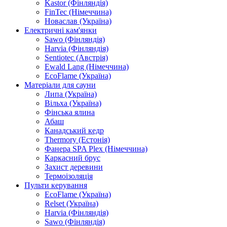
Kastor (Фінляндія)
FinTec (Німеччина)
Новаслав (Україна)
Електричні кам'янки
Sawo (Фінляндія)
Harvia (Фінляндія)
Sentiotec (Австрія)
Ewald Lang (Німеччина)
EcoFlame (Україна)
Матеріали для сауни
Липа (Україна)
Вільха (Україна)
Фінська ялина
Абаш
Канадський кедр
Thermory (Естонія)
Фанера SPA Plex (Німеччина)
Каркасний брус
Захист деревини
Термоізоляція
Пульти керування
EcoFlame (Україна)
Relset (Україна)
Harvia (Фінляндія)
Sawo (Фінляндія)