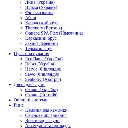
Липа (Україна)
Вільха (Україна)
Фінська ялина
Абаш
Канадський кедр
Thermory (Естонія)
Фанера SPA Plex (Німеччина)
Каркасний брус
Захист деревини
Термоізоляція
Пульти керування
EcoFlame (Україна)
Relset (Україна)
Harvia (Фінляндія)
Sawo (Фінляндія)
Sentiotec (Австрія)
Двері для сауни
Скляні (Україна)
Скляні (Естонія)
Обливні системи
Різне
Каміння для кам'янки
Світлове обладнання
Вентиляція сауни
Аксесуари та приладдя