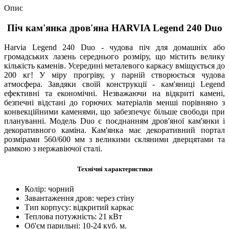
Опис
Піч кам'янка дров'яна HARVIA Legend 240 Duo
Harvia Legend 240 Duo - чудова піч для домашніх або
громадських лазень середнього розміру, що містить велику
кількість каменів. Усередині металевого каркасу вміщується до
200 кг! У міру прогріву, у парній створюється чудова
атмосфера. Завдяки своїй конструкції - кам'яниці Legend
ефективні та економічні. Незважаючи на відкриті камені,
безпечні відстані до горючих матеріалів менші порівняно з
конвекційними каменями, що забезпечує більше свободи при
плануванні. Модель Duo є поєднанням дров'яної кам'янки і
декоративного каміна. Кам'янка має декоративний портал
розмірами 560/600 мм з великими скляними дверцятами та
рамкою з нержавіючої сталі.
Технічні характеристики
Колір: чорний
Завантаження дров: через стіну
Тип корпусу: відкритий каркас
Теплова потужність: 21 кВт
Об'єм парильні: 10-24 куб. м.