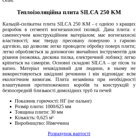
Опис
Теплоізоляційна плита SILCA 250 KM
Кальцій-силікатна плита SILCA 250 KM - є однією з кращих
розробок в сегменті вогнезахисної ізоляції. Дана плита: є
самонесучим конструкційним матеріалом; має вогнезахисні
властивості; має тверду пресовану поверхню з гарною
адгезією, що дозволяє легко проводити обробку поверх плити;
легко обробляється за допомогою звичайних інструментів для
різання (ножовка, дискова пилка, електричний лобзик); легко
кріпиться на саморізи. Основні складові SILCA – це пісок та
вапно. Матеріал нешкідливий для людини, в ньому не
використовуються шкідливі речовини і він відповідає всім
екологічним вимогам. Плита незамінна при необхідності
влаштування протипожежних коробів та конструкцій у
безпосередній близькості димохідних труб та печей
Показник горючості: НГ (не пальне)
Розмір плити: 1000/625 мм
Товщина плити: 30 мм
Кількість: 0,625 м²
Виробництво: Німеччина
Розрахунок вартості