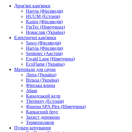
Дров'яні кам'янки
Harvia (Фінляндія)
HUUM (Естонія)
Kastor (Фінляндія)
FinTec (Німеччина)
Новаслав (Україна)
Електричні кам'янки
Sawo (Фінляндія)
Harvia (Фінляндія)
Sentiotec (Австрія)
Ewald Lang (Німеччина)
EcoFlame (Україна)
Матеріали для сауни
Липа (Україна)
Вільха (Україна)
Фінська ялина
Абаш
Канадський кедр
Thermory (Естонія)
Фанера SPA Plex (Німеччина)
Каркасний брус
Захист деревини
Термоізоляція
Пульти керування