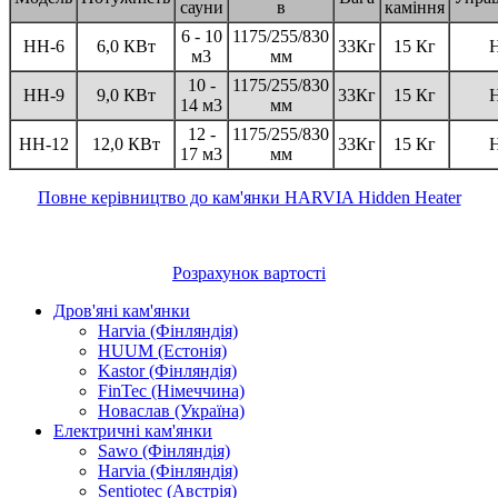
сауни
в
каміння
6 - 10
1175/255/830
HH-6
6,0 КВт
33Кг
15 Кг
Н
м3
мм
10 -
1175/255/830
HH-9
9,0 КВт
33Кг
15 Кг
Н
14 м3
мм
12 -
1175/255/830
HH-12
12,0 КВт
33Кг
15 Кг
Н
17 м3
мм
Повне керівництво до кам'янки HARVIA Hidden Heater
Розрахунок вартості
Дров'яні кам'янки
Harvia (Фінляндія)
HUUM (Естонія)
Kastor (Фінляндія)
FinTec (Німеччина)
Новаслав (Україна)
Електричні кам'янки
Sawo (Фінляндія)
Harvia (Фінляндія)
Sentiotec (Австрія)