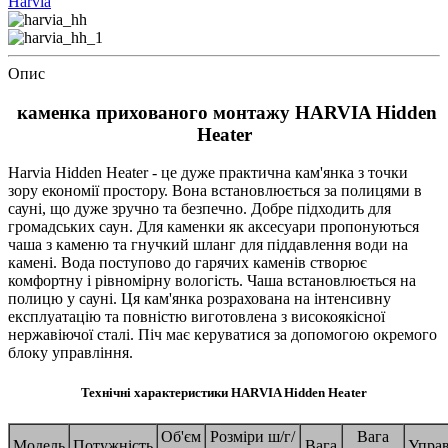
Harvia
Опис
каменка прихованого монтажу HARVIA Hidden
Heater
Harvia Hidden Heater - це дуже практична кам'янка з точки
зору економії простору. Вона встановлюється за полицями в
сауні, що дуже зручно та безпечно. Добре підходить для
громадських саун. Для каменки як аксесуари пропонуються
чаша з каменю та гнучкий шланг для піддавлення води на
камені. Вода поступово до гарячих каменів створює
комфортну і рівномірну вологість. Чаша встановлюється на
полицю у сауні. Ця кам'янка розрахована на інтенсивну
експлуатацію та повністю виготовлена ​​з високоякісної
нержавіючої сталі. Піч має керуватися за допомогою окремого
блоку управління.
Технічні характеристики HARVIA Hidden Heater
Об'єм
Розміри ш/г/
Вага
Модель
Потужність
Вага
Управ