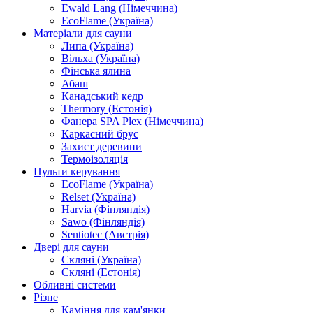
Ewald Lang (Німеччина)
EcoFlame (Україна)
Матеріали для сауни
Липа (Україна)
Вільха (Україна)
Фінська ялина
Абаш
Канадський кедр
Thermory (Естонія)
Фанера SPA Plex (Німеччина)
Каркасний брус
Захист деревини
Термоізоляція
Пульти керування
EcoFlame (Україна)
Relset (Україна)
Harvia (Фінляндія)
Sawo (Фінляндія)
Sentiotec (Австрія)
Двері для сауни
Скляні (Україна)
Скляні (Естонія)
Обливні системи
Різне
Каміння для кам'янки