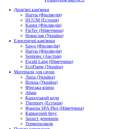
Дров'яні кам'янки
Harvia (Фінляндія)
HUUM (Естонія)
Kastor (Фінляндія)
FinTec (Німеччина)
Новаслав (Україна)
Електричні кам'янки
Sawo (Фінляндія)
Harvia (Фінляндія)
Sentiotec (Австрія)
Ewald Lang (Німеччина)
EcoFlame (Україна)
Матеріали для сауни
Липа (Україна)
Вільха (Україна)
Фінська ялина
Абаш
Канадський кедр
Thermory (Естонія)
Фанера SPA Plex (Німеччина)
Каркасний брус
Захист деревини
Термоізоляція
Пульти керування