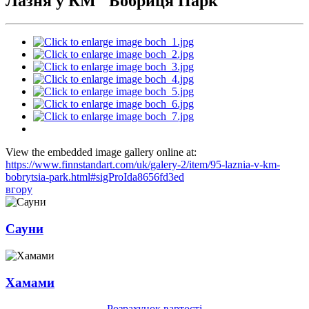
Лазня у КМ "Бобриця Парк"
View the embedded image gallery online at:
https://www.finnstandart.com/uk/galery-2/item/95-laznia-v-km-
bobrytsia-park.html#sigProIda8656fd3ed
вгору
Сауни
Хамами
Розрахунок вартості