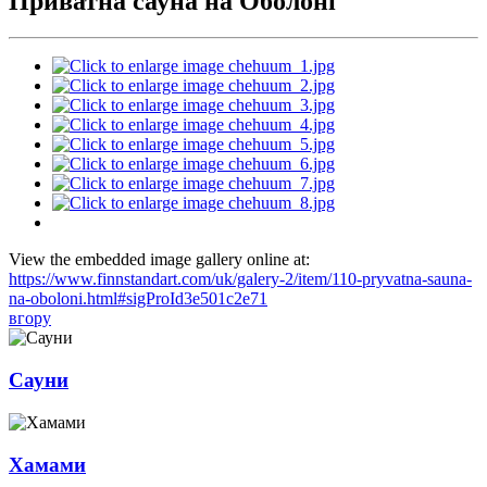
Приватна сауна на Оболоні
View the embedded image gallery online at:
https://www.finnstandart.com/uk/galery-2/item/110-pryvatna-sauna-
na-oboloni.html#sigProId3e501c2e71
вгору
Сауни
Хамами