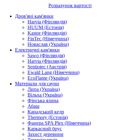
Розрахунок вартості
Дров'яні кам'янки
Harvia (Фінляндія)
HUUM (Естонія)
Kastor (Фінляндія)
FinTec (Німеччина)
Новаслав (Україна)
Електричні кам'янки
Sawo (Фінляндія)
Harvia (Фінляндія)
Sentiotec (Австрія)
Ewald Lang (Німеччина)
EcoFlame (Україна)
Матеріали для сауни
Липа (Україна)
Вільха (Україна)
Фінська ялина
Абаш
Канадський кедр
Thermory (Естонія)
Фанера SPA Plex (Німеччина)
Каркасний брус
Захист деревини
Термоізоляція