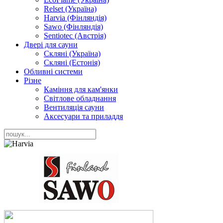
Relset (Україна)
Harvia (Фінляндія)
Sawo (Фінляндія)
Sentiotec (Австрія)
Двері для сауни
Скляні (Україна)
Скляні (Естонія)
Обливні системи
Різне
Каміння для кам'янки
Світлове обладнання
Вентиляція сауни
Аксесуари та приладдя