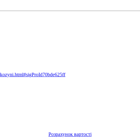
u-kozyni.html#sigProId70bde625ff
Розрахунок вартості