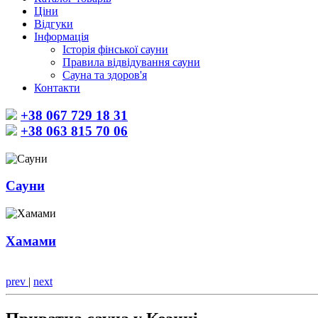
Ціни
Відгуки
Інформація
Історія фінської сауни
Правила відвідування сауни
Сауна та здоров'я
Контакти
+38 067 729 18 31
+38 063 815 70 06
Сауни
Хамами
prev
|
next