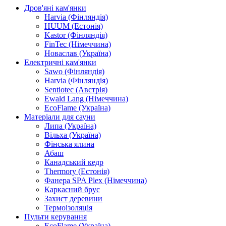
Дров'яні кам'янки
Harvia (Фінляндія)
HUUM (Естонія)
Kastor (Фінляндія)
FinTec (Німеччина)
Новаслав (Україна)
Електричні кам'янки
Sawo (Фінляндія)
Harvia (Фінляндія)
Sentiotec (Австрія)
Ewald Lang (Німеччина)
EcoFlame (Україна)
Матеріали для сауни
Липа (Україна)
Вільха (Україна)
Фінська ялина
Абаш
Канадський кедр
Thermory (Естонія)
Фанера SPA Plex (Німеччина)
Каркасний брус
Захист деревини
Термоізоляція
Пульти керування
EcoFlame (Україна)