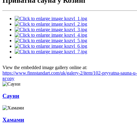
Приватна сауна у Козині
View the embedded image gallery online at:
https://www.finnstandart.com/uk/galery-2/item/102-pryvatna-sauna-
вгору
Сауни
Хамами