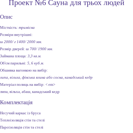
Проект №6 Сауна для трьох людей
Опис
Місткість:
тримісна
Розміри внутрішні:
ш 2000/ г 1400/ 2000 мм.
Розмір дверей:
ш 700/ 1900 мм.
Займана площа:
3,3 кв.м.
Об'єм парильні:
5, 6 куб.м.
Обшивка вагонкою на вибір:
липа, вільха, фінська ялина або сосна, канадський кедр
Матеріал полиць на вибір: < em>
липа, вільха, абаш, канадський кедр
Комплектація
Несучий каркас із бруса
Теплоізоляція стін та стелі
Пароізоляція стін та стелі