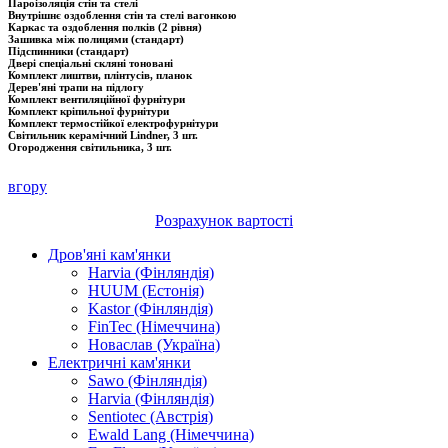
Пароізоляція стін та стелі
Внутрішнє оздоблення стін та стелі вагонкою
Каркас та оздоблення полків (2 рівня)
Зашивка між полицями (стандарт)
Підспинники (стандарт)
Двері спеціальні скляні тоновані
Комплект лиштви, плінтусів, планок
Дерев'яні трапи на підлогу
Комплект вентиляційної фурнітури
Комплект кріпильної фурнітури
Комплект термостійкої електрофурнітури
Світильник керамічний Lindner, 3 шт.
Огородження світильника, 3 шт.
вгору
Розрахунок вартості
Дров'яні кам'янки
Harvia (Фінляндія)
HUUM (Естонія)
Kastor (Фінляндія)
FinTec (Німеччина)
Новаслав (Україна)
Електричні кам'янки
Sawo (Фінляндія)
Harvia (Фінляндія)
Sentiotec (Австрія)
Ewald Lang (Німеччина)