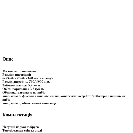
Опис
Місткість:
п'ятимісна
Розміри внутрішні:
ш 2400/ г 2000/ 2100 мм.
< strong>
Розмір дверей:
ш 700/ 1900 мм.
Займана площа:
5,4 кв.м.
Об'єм парильні:
10,1 куб.м.
Обшивка вагонкою на вибір:
липа, вільха, фінська ялина або сосна, канадський кедр
< br /> Матеріал полиць на
вибір:
липа, вільха, абаш, канадський кедр
Комплектація
Несучий каркас із бруса
Теплоізоляція стін та стелі