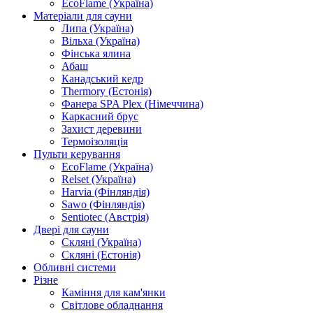
EcoFlame (Україна)
Матеріали для сауни
Липа (Україна)
Вільха (Україна)
Фінська ялина
Абаш
Канадський кедр
Thermory (Естонія)
Фанера SPA Plex (Німеччина)
Каркасний брус
Захист деревини
Термоізоляція
Пульти керування
EcoFlame (Україна)
Relset (Україна)
Harvia (Фінляндія)
Sawo (Фінляндія)
Sentiotec (Австрія)
Двері для сауни
Скляні (Україна)
Скляні (Естонія)
Обливні системи
Різне
Каміння для кам'янки
Світлове обладнання