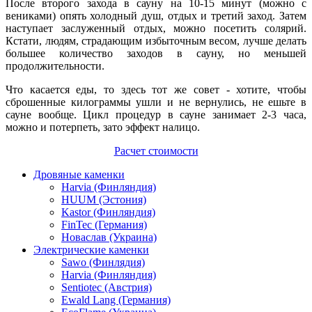
После второго захода в сауну на 10-15 минут (можно с
вениками) опять холодный душ, отдых и третий заход. Затем
наступает заслуженный отдых, можно посетить солярий.
Кстати, людям, страдающим избыточным весом, лучше делать
большее количество заходов в сауну, но меньшей
продолжительности.
Что касается еды, то здесь тот же совет - хотите, чтобы
сброшенные килограммы ушли и не вернулись, не ешьте в
сауне вообще. Цикл процедур в сауне занимает 2-3 часа,
можно и потерпеть, зато эффект налицо.
Расчет стоимости
Дровяные каменки
Harvia (Финляндия)
HUUM (Эстония)
Kastor (Финляндия)
FinTec (Германия)
Новаслав (Украина)
Электрические каменки
Sawo (Финлядия)
Harvia (Финляндия)
Sentiotec (Австрия)
Ewald Lang (Германия)