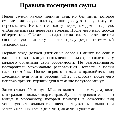
Правила посещения сауны
Перед сауной нужно принять душ, но без мыла, которое
смывает жировую пленку, защищающую нашу кожу от
пересыхания. Не мочите голову перед заходом в парную,
чтобы не вызвать перегрева головы. После чего надо досуха
обтереть тело. Обязательно наденьте на голову полотенце или
специальную шапочку - это предупредит возможный
тепловой удар.
Первый заход должен длиться не более 10 минут, но если у
вас через пять минут потемнело в глазах, выходите - у
каждого организма свои особенности. Не разговаривайте,
постарайтесь максимально расслабиться. Вставать с полки
надо спокойно. После первого захода отправляйтесь под
холодный душ или в бассейн (10-25 градусов), после чего
неплохо принять горячий душ в течение полутора минут.
Затем отдых 20 минут. Можно выпить чай с медом, квас,
минеральной воды, отвар из трав. Лучше отправляйтесь на 15
минут к массажисту, который приведет в божеский вид
уставшую от компьютера шею, натруженные мышцы и
займется вашими застарелыми травмами и ушибами.