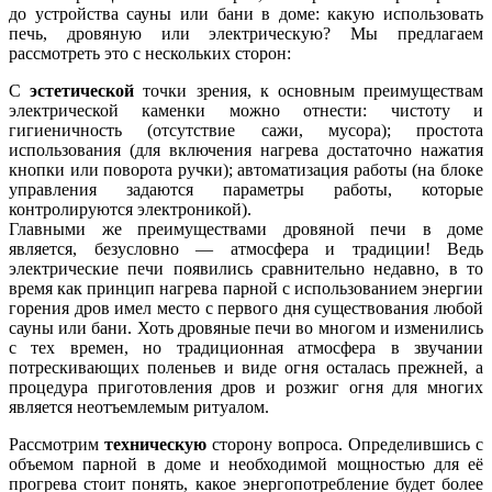
до устройства сауны или бани в доме: какую использовать
печь, дровяную или электрическую? Мы предлагаем
рассмотреть это с нескольких сторон:
С
эстетической
точки зрения, к основным преимуществам
электрической каменки можно отнести: чистоту и
гигиеничность (отсутствие сажи, мусора); простота
использования (для включения нагрева достаточно нажатия
кнопки или поворота ручки); автоматизация работы (на блоке
управления задаются параметры работы, которые
контролируются электроникой).
Главными же преимуществами дровяной печи в доме
является, безусловно — атмосфера и традиции! Ведь
электрические печи появились сравнительно недавно, в то
время как принцип нагрева парной с использованием энергии
горения дров имел место с первого дня существования любой
сауны или бани. Хоть дровяные печи во многом и изменились
с тех времен, но традиционная атмосфера в звучании
потрескивающих поленьев и виде огня осталась прежней, а
процедура приготовления дров и розжиг огня для многих
является неотъемлемым ритуалом.
Рассмотрим
техническую
сторону вопроса. Определившись с
объемом парной в доме и необходимой мощностью для её
прогрева стоит понять, какое энергопотребление будет более