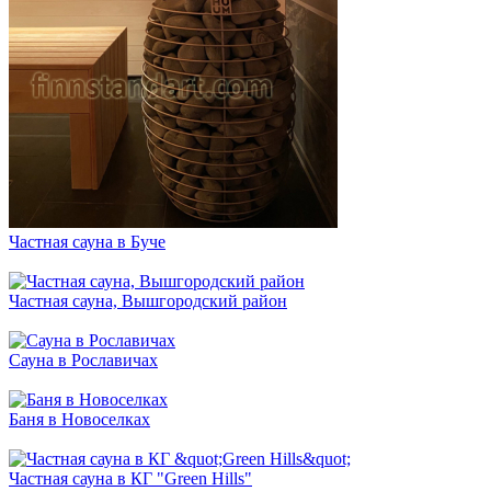
Частная сауна в Буче
Частная сауна, Вышгородский район
Сауна в Рославичах
Баня в Новоселках
Частная сауна в КГ "Green Hills"