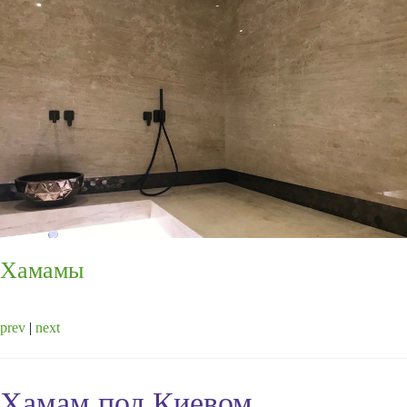
Хамамы
prev
|
next
Хамам под Киевом