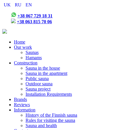
UK
RU
EN
+38 067 729 18 31
+38 063 815 70 06
Home
Our work
Saunas
Hamams
Construction
Sauna in the house
Sauna in the apartment
Public sauna
Outdoor sauna
Sauna project
Installation Requirements
Brands
Reviews
Information
History of the Finnish sauna
Rules for visiting the sauna
Sauna and health