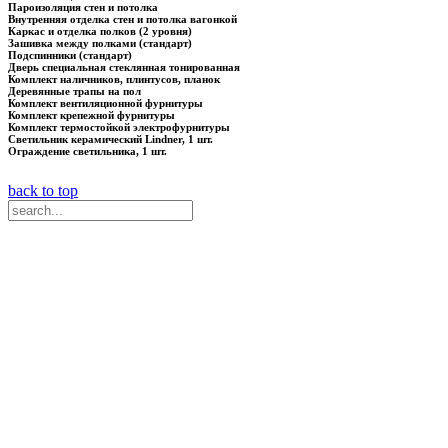
Пароизоляция стен и потолка
Внутренняя отделка стен и потолка вагонкой
Каркас и отделка полков (2 уровня)
Зашивка между полками (стандарт)
Подспинники (стандарт)
Дверь специальная стеклянная тонированная
Комплект наличников, плинтусов, планок
Деревянные трапы на пол
Комплект вентиляционной фурнитуры
Комплект крепежной фурнитуры
Комплект термостойкой электрофурнитуры
Светильник керамический Lindner, 1 шт.
Ограждение светильника, 1 шт.
back to top