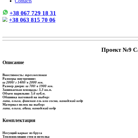
Contacts
+38 067 729 18 31
+38 063 815 70 06
Проект №9 Са
Описание
Вместимость:
трехместная
Размеры внутренние:
ш 2000/ г 1400/ в 2000 мм.
Размер двери:
ш 700/ в 1900 мм.
Занимаемая площадь:
3,3 кв.м.
Объем парильни:
5,6 куб.м.
Обшивка вагонкой на выбор:
липа, ольха, финская ель или сосна, канадский кедр
Материал полок на выбор:
липа, ольха, абаш, канадский кедр
Комплектация
Несущий каркас из бруса
Теплоизоляция стен и потолка